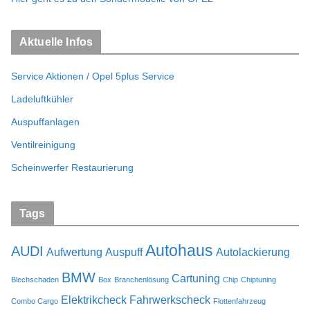
Aktuelle Infos
Service Aktionen / Opel 5plus Service
Ladeluftkühler
Auspuffanlagen
Ventilreinigung
Scheinwerfer Restaurierung
Tags
Autohaus
AUDI
Aufwertung
Auspuff
Autolackierung
BMW
Cartuning
Blechschaden
Box
Branchenlösung
Chip
Chiptuning
Elektrikcheck
Fahrwerkscheck
Combo Cargo
Flottenfahrzeug