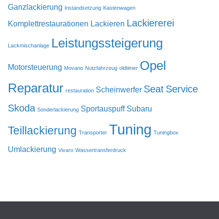
Ganzlackierung
Instandsetzung
Kastenwagen
Lackiererei
Komplettrestaurationen
Lackieren
Leistungssteigerung
Lackmischanlage
Opel
Motorsteuerung
Movano
Nutzfahrzeug
oldtimer
Reparatur
Seat
Service
Scheinwerfer
restauration
Skoda
Sportauspuff
Subaru
Sonderlackierung
Tuning
Teillackierung
Transporter
Tuningbox
Umlackierung
Vivaro
Wassertransferdruck