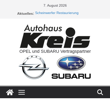
Zum
7. August 2026
Inhalt
Aktuelles:
Scheinwerfer Restaurierung
springen
Service Aktionen / Opel 5plus Service
Ladeluftkühler
Auspuffanlagen
Ventilreinigung
OPEL und SUBARU Vertragspartner