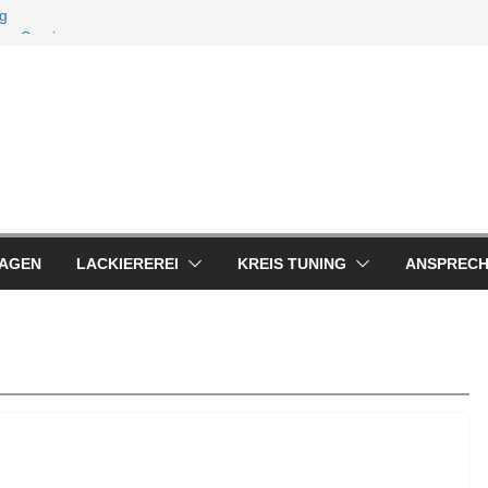
ng
lus Service
AGEN
LACKIEREREI
KREIS TUNING
ANSPREC