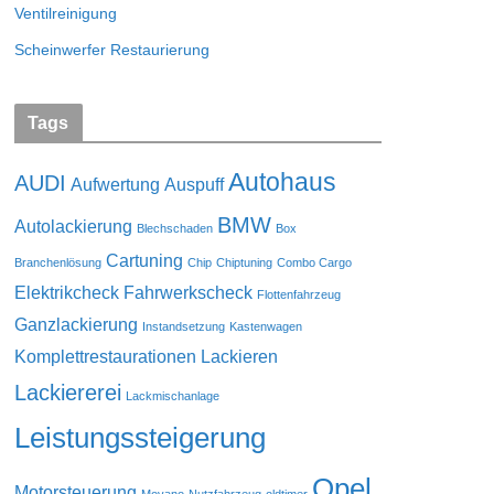
Ventilreinigung
Scheinwerfer Restaurierung
Tags
Autohaus
AUDI
Aufwertung
Auspuff
BMW
Autolackierung
Blechschaden
Box
Cartuning
Branchenlösung
Chip
Chiptuning
Combo Cargo
Elektrikcheck
Fahrwerkscheck
Flottenfahrzeug
Ganzlackierung
Instandsetzung
Kastenwagen
Komplettrestaurationen
Lackieren
Lackiererei
Lackmischanlage
Leistungssteigerung
Opel
Motorsteuerung