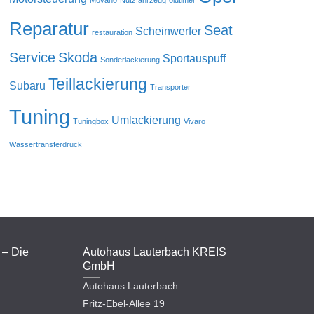
Movano
Nutzfahrzeug
oldtimer
Reparatur
Seat
Scheinwerfer
restauration
Service
Skoda
Sportauspuff
Sonderlackierung
Teillackierung
Subaru
Transporter
Tuning
Umlackierung
Tuningbox
Vivaro
Wassertransferdruck
 – Die
Autohaus Lauterbach KREIS
GmbH
Autohaus Lauterbach
Fritz-Ebel-Allee 19