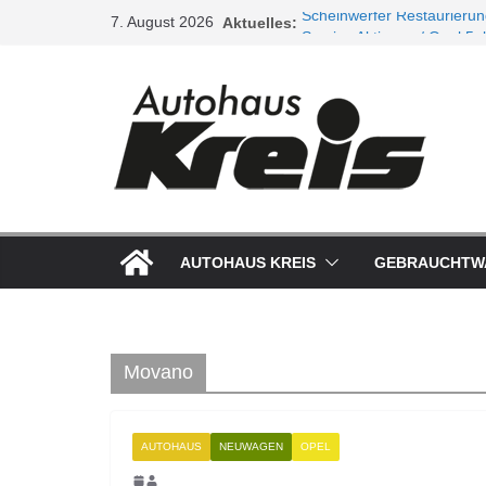
Zum
7. August 2026
Aktuelles:
Scheinwerfer Restaurieru
Inhalt
Service Aktionen / Opel 5p
Ladeluftkühler
springen
Auspuffanlagen
Ventilreinigung
AUTOHAUS KREIS
GEBRAUCHTW
Movano
AUTOHAUS
NEUWAGEN
OPEL