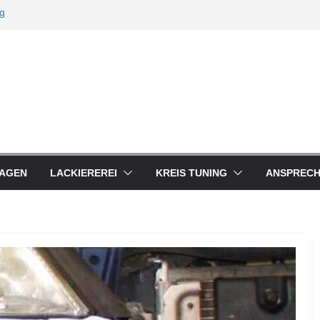
ng
lus Service
AGEN
LACKIEREREI
KREIS TUNING
ANSPREC