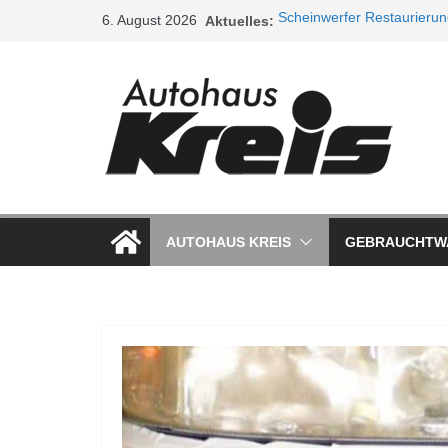
6. August 2026
Aktuelles:
Scheinwerfer Restaurieru
Service Aktionen / Opel 5p
Ladeluftkühler
Auspuffanlagen
Ventilreinigung
AUTOHAUS KREIS
GEBRAUCHTW