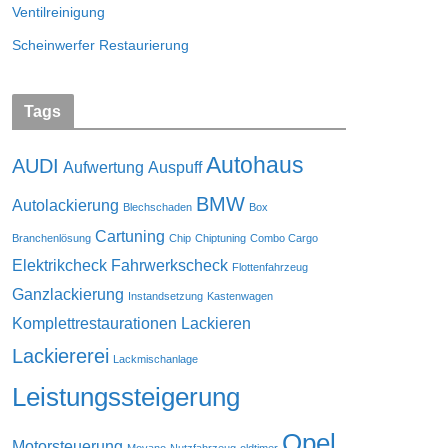
Ventilreinigung
Scheinwerfer Restaurierung
Tags
Autohaus
AUDI
Aufwertung
Auspuff
BMW
Autolackierung
Blechschaden
Box
Cartuning
Branchenlösung
Chip
Chiptuning
Combo Cargo
Elektrikcheck
Fahrwerkscheck
Flottenfahrzeug
Ganzlackierung
Instandsetzung
Kastenwagen
Komplettrestaurationen
Lackieren
Lackiererei
Lackmischanlage
Leistungssteigerung
Opel
Motorsteuerung