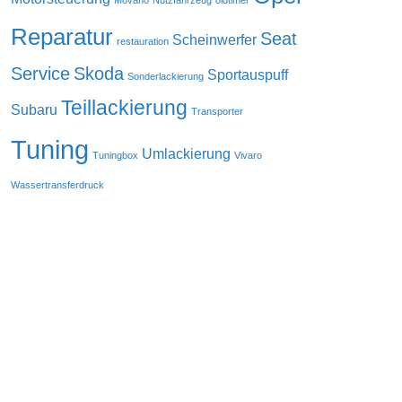
Movano
Nutzfahrzeug
oldtimer
Reparatur
Seat
Scheinwerfer
restauration
Service
Skoda
Sportauspuff
Sonderlackierung
Teillackierung
Subaru
Transporter
Tuning
Umlackierung
Tuningbox
Vivaro
Wassertransferdruck