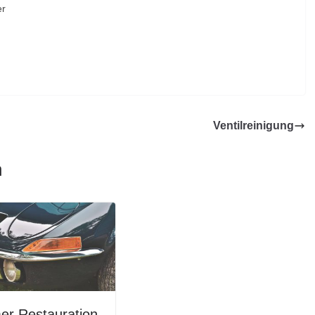
er
Ventilreinigung
n
er Restauration