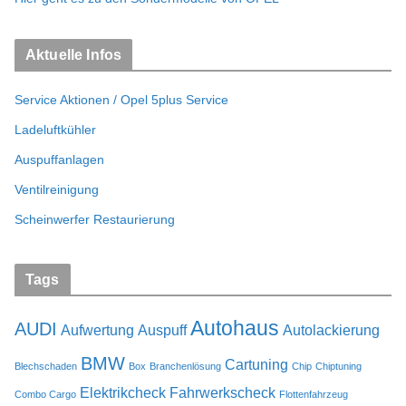
Aktuelle Infos
Service Aktionen / Opel 5plus Service
Ladeluftkühler
Auspuffanlagen
Ventilreinigung
Scheinwerfer Restaurierung
Tags
Autohaus
AUDI
Aufwertung
Auspuff
Autolackierung
BMW
Cartuning
Blechschaden
Box
Branchenlösung
Chip
Chiptuning
Elektrikcheck
Fahrwerkscheck
Combo Cargo
Flottenfahrzeug