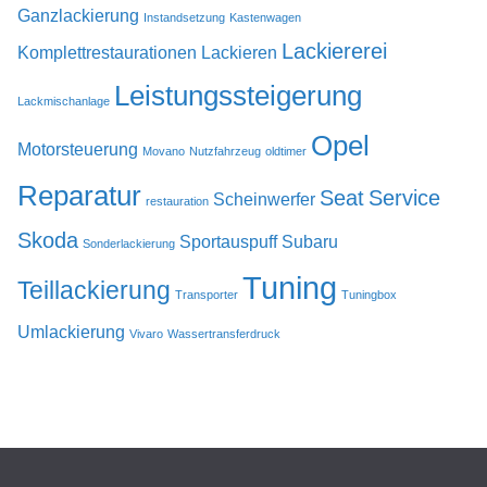
Ganzlackierung
Instandsetzung
Kastenwagen
Lackiererei
Komplettrestaurationen
Lackieren
Leistungssteigerung
Lackmischanlage
Opel
Motorsteuerung
Movano
Nutzfahrzeug
oldtimer
Reparatur
Seat
Service
Scheinwerfer
restauration
Skoda
Sportauspuff
Subaru
Sonderlackierung
Tuning
Teillackierung
Transporter
Tuningbox
Umlackierung
Vivaro
Wassertransferdruck