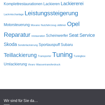
Lackiererei
Komplettrestaurationen
Lackieren
Leistungssteigerung
Lackmischanlage
Opel
Motorsteuerung
Movano
Nutzfahrzeug
oldtimer
Reparatur
Seat
Service
Scheinwerfer
restauration
Skoda
Sportauspuff
Subaru
Sonderlackierung
Tuning
Teillackierung
Transporter
Tuningbox
Umlackierung
Vivaro
Wassertransferdruck
Wir sind für Sie da…