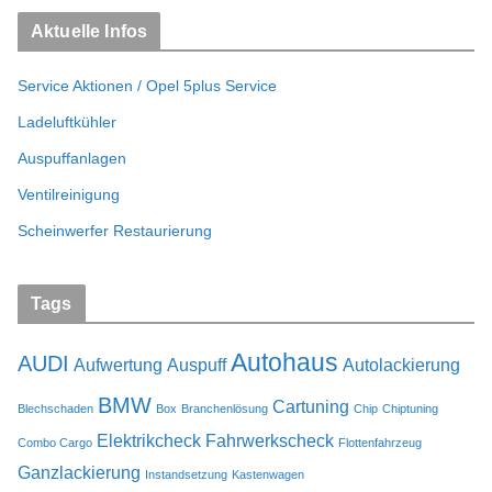
Aktuelle Infos
Service Aktionen / Opel 5plus Service
Ladeluftkühler
Auspuffanlagen
Ventilreinigung
Scheinwerfer Restaurierung
Tags
Autohaus
AUDI
Aufwertung
Auspuff
Autolackierung
BMW
Cartuning
Blechschaden
Box
Branchenlösung
Chip
Chiptuning
Elektrikcheck
Fahrwerkscheck
Combo Cargo
Flottenfahrzeug
Ganzlackierung
Instandsetzung
Kastenwagen