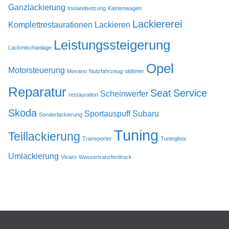
Ganzlackierung
Instandsetzung
Kastenwagen
Lackiererei
Komplettrestaurationen
Lackieren
Leistungssteigerung
Lackmischanlage
Opel
Motorsteuerung
Movano
Nutzfahrzeug
oldtimer
Reparatur
Seat
Service
Scheinwerfer
restauration
Skoda
Sportauspuff
Subaru
Sonderlackierung
Tuning
Teillackierung
Transporter
Tuningbox
Umlackierung
Vivaro
Wassertransferdruck