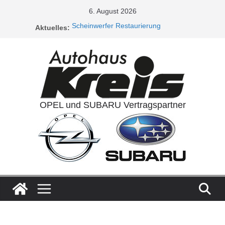
Zum
6. August 2026
Inhalt
Scheinwerfer Restaurierung
Aktuelles:
springen
Service Aktionen / Opel 5plus Service
Ladeluftkühler
Auspuffanlagen
Ventilreinigung
OPEL und SUBARU Vertragspartner