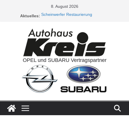
Zum
8. August 2026
Inhalt
Scheinwerfer Restaurierung
Aktuelles:
springen
Service Aktionen / Opel 5plus Service
Ladeluftkühler
Auspuffanlagen
Ventilreinigung
OPEL und SUBARU Vertragspartner