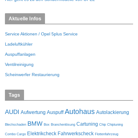
Aktuelle Infos
Service Aktionen / Opel 5plus Service
Ladeluftkühler
Auspuffanlagen
Ventilreinigung
Scheinwerfer Restaurierung
Tags
Autohaus
AUDI
Aufwertung
Auspuff
Autolackierung
BMW
Cartuning
Blechschaden
Box
Branchenlösung
Chip
Chiptuning
Elektrikcheck
Fahrwerkscheck
Combo Cargo
Flottenfahrzeug