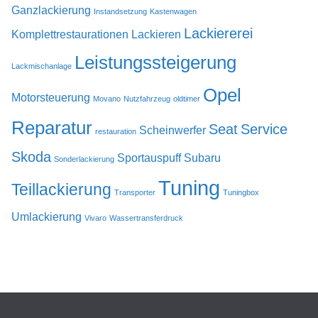
Ganzlackierung
Instandsetzung
Kastenwagen
Lackiererei
Komplettrestaurationen
Lackieren
Leistungssteigerung
Lackmischanlage
Opel
Motorsteuerung
Movano
Nutzfahrzeug
oldtimer
Reparatur
Seat
Service
Scheinwerfer
restauration
Skoda
Sportauspuff
Subaru
Sonderlackierung
Tuning
Teillackierung
Transporter
Tuningbox
Umlackierung
Vivaro
Wassertransferdruck