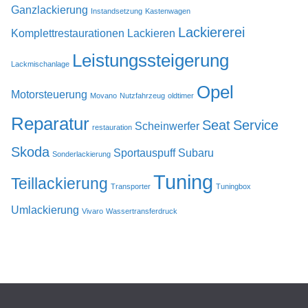
Ganzlackierung
Instandsetzung
Kastenwagen
Lackiererei
Komplettrestaurationen
Lackieren
Leistungssteigerung
Lackmischanlage
Opel
Motorsteuerung
Movano
Nutzfahrzeug
oldtimer
Reparatur
Seat
Service
Scheinwerfer
restauration
Skoda
Sportauspuff
Subaru
Sonderlackierung
Tuning
Teillackierung
Transporter
Tuningbox
Umlackierung
Vivaro
Wassertransferdruck