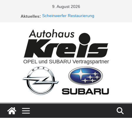
Zum
9. August 2026
Inhalt
Aktuelles:
Scheinwerfer Restaurierung
springen
Service Aktionen / Opel 5plus Service
Ladeluftkühler
Auspuffanlagen
Ventilreinigung
OPEL und SUBARU Vertragspartner