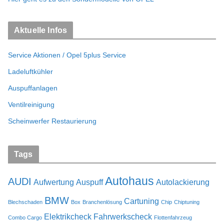
Aktuelle Infos
Service Aktionen / Opel 5plus Service
Ladeluftkühler
Auspuffanlagen
Ventilreinigung
Scheinwerfer Restaurierung
Tags
Autohaus
AUDI
Aufwertung
Auspuff
Autolackierung
BMW
Cartuning
Blechschaden
Box
Branchenlösung
Chip
Chiptuning
Elektrikcheck
Fahrwerkscheck
Combo Cargo
Flottenfahrzeug