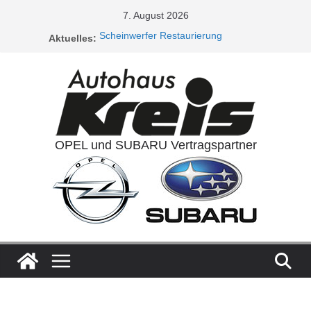
Zum
7. August 2026
Inhalt
Aktuelles:
Scheinwerfer Restaurierung
springen
Service Aktionen / Opel 5plus Service
Ladeluftkühler
Auspuffanlagen
Ventilreinigung
OPEL und SUBARU Vertragspartner