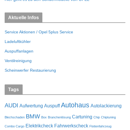
Aktuelle Infos
Service Aktionen / Opel 5plus Service
Ladeluftkühler
Auspuffanlagen
Ventilreinigung
Scheinwerfer Restaurierung
Tags
Autohaus
AUDI
Aufwertung
Auspuff
Autolackierung
BMW
Cartuning
Blechschaden
Box
Branchenlösung
Chip
Chiptuning
Elektrikcheck
Fahrwerkscheck
Combo Cargo
Flottenfahrzeug