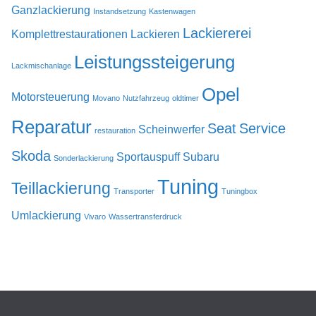
Ganzlackierung
Instandsetzung
Kastenwagen
Lackiererei
Komplettrestaurationen
Lackieren
Leistungssteigerung
Lackmischanlage
Opel
Motorsteuerung
Movano
Nutzfahrzeug
oldtimer
Reparatur
Seat
Service
Scheinwerfer
restauration
Skoda
Sportauspuff
Subaru
Sonderlackierung
Tuning
Teillackierung
Transporter
Tuningbox
Umlackierung
Vivaro
Wassertransferdruck