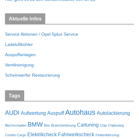
Aktuelle Infos
Service Aktionen / Opel 5plus Service
Ladeluftkühler
Auspuffanlagen
Ventilreinigung
Scheinwerfer Restaurierung
Tags
Autohaus
AUDI
Aufwertung
Auspuff
Autolackierung
BMW
Cartuning
Blechschaden
Box
Branchenlösung
Chip
Chiptuning
Elektrikcheck
Fahrwerkscheck
Combo Cargo
Flottenfahrzeug