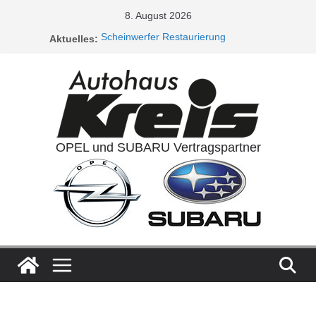
Zum
8. August 2026
Inhalt
Aktuelles:
Scheinwerfer Restaurierung
springen
Service Aktionen / Opel 5plus Service
Ladeluftkühler
Auspuffanlagen
Ventilreinigung
OPEL und SUBARU Vertragspartner