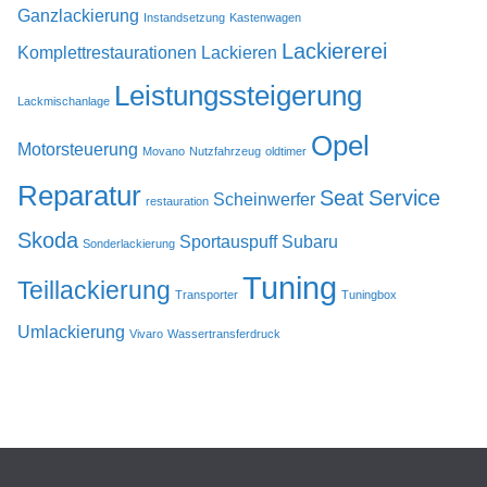
Ganzlackierung
Instandsetzung
Kastenwagen
Lackiererei
Komplettrestaurationen
Lackieren
Leistungssteigerung
Lackmischanlage
Opel
Motorsteuerung
Movano
Nutzfahrzeug
oldtimer
Reparatur
Seat
Service
Scheinwerfer
restauration
Skoda
Sportauspuff
Subaru
Sonderlackierung
Tuning
Teillackierung
Transporter
Tuningbox
Umlackierung
Vivaro
Wassertransferdruck