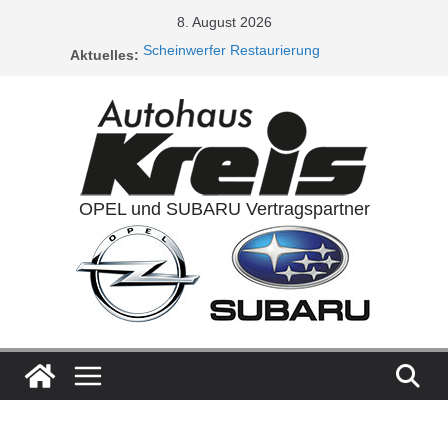
Zum
8. August 2026
Inhalt
Scheinwerfer Restaurierung
Aktuelles:
springen
Service Aktionen / Opel 5plus Service
Ladeluftkühler
Auspuffanlagen
Ventilreinigung
OPEL und SUBARU Vertragspartner