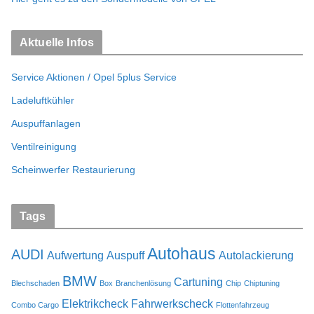
Aktuelle Infos
Service Aktionen / Opel 5plus Service
Ladeluftkühler
Auspuffanlagen
Ventilreinigung
Scheinwerfer Restaurierung
Tags
Autohaus
AUDI
Aufwertung
Auspuff
Autolackierung
BMW
Cartuning
Blechschaden
Box
Branchenlösung
Chip
Chiptuning
Elektrikcheck
Fahrwerkscheck
Combo Cargo
Flottenfahrzeug