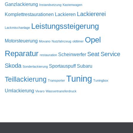
Ganzlackierung
Instandsetzung
Kastenwagen
Lackiererei
Komplettrestaurationen
Lackieren
Leistungssteigerung
Lackmischanlage
Opel
Motorsteuerung
Movano
Nutzfahrzeug
oldtimer
Reparatur
Seat
Service
Scheinwerfer
restauration
Skoda
Sportauspuff
Subaru
Sonderlackierung
Tuning
Teillackierung
Transporter
Tuningbox
Umlackierung
Vivaro
Wassertransferdruck