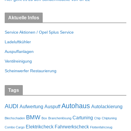
Aktuelle Infos
Service Aktionen / Opel 5plus Service
Ladeluftkühler
Auspuffanlagen
Ventilreinigung
Scheinwerfer Restaurierung
Tags
Autohaus
AUDI
Aufwertung
Auspuff
Autolackierung
BMW
Cartuning
Blechschaden
Box
Branchenlösung
Chip
Chiptuning
Elektrikcheck
Fahrwerkscheck
Combo Cargo
Flottenfahrzeug