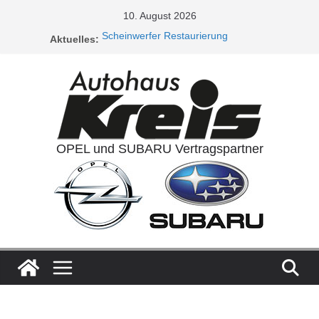
Zum
10. August 2026
Inhalt
Scheinwerfer Restaurierung
Aktuelles:
springen
Service Aktionen / Opel 5plus Service
Ladeluftkühler
Auspuffanlagen
Ventilreinigung
OPEL und SUBARU Vertragspartner