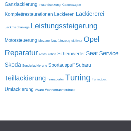
Ganzlackierung
Instandsetzung
Kastenwagen
Lackiererei
Komplettrestaurationen
Lackieren
Leistungssteigerung
Lackmischanlage
Opel
Motorsteuerung
Movano
Nutzfahrzeug
oldtimer
Reparatur
Seat
Service
Scheinwerfer
restauration
Skoda
Sportauspuff
Subaru
Sonderlackierung
Tuning
Teillackierung
Transporter
Tuningbox
Umlackierung
Vivaro
Wassertransferdruck