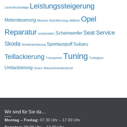
Leistungssteigerung
Lackmischanlage
Opel
Motorsteuerung
Movano
Nutzfahrzeug
oldtimer
Reparatur
Seat
Service
Scheinwerfer
restauration
Skoda
Sportauspuff
Subaru
Sonderlackierung
Tuning
Teillackierung
Transporter
Tuningbox
Umlackierung
Vivaro
Wassertransferdruck
Wir sind für Sie da…
Montag – Freitag:
07.30 Uhr – 17.00 Uhr