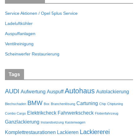
Service Aktionen / Opel 5plus Service
Ladeluftkühler
Auspuffanlagen
Ventilreinigung
Scheinwerfer Restaurierung
Tags
Autohaus
AUDI
Aufwertung
Auspuff
Autolackierung
BMW
Cartuning
Blechschaden
Box
Branchenlösung
Chip
Chiptuning
Elektrikcheck
Fahrwerkscheck
Combo Cargo
Flottenfahrzeug
Ganzlackierung
Instandsetzung
Kastenwagen
Lackiererei
Komplettrestaurationen
Lackieren