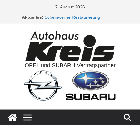
Zum
7. August 2026
Inhalt
Aktuelles:
Scheinwerfer Restaurierung
springen
Service Aktionen / Opel 5plus Service
Ladeluftkühler
Auspuffanlagen
Ventilreinigung
OPEL und SUBARU Vertragspartner